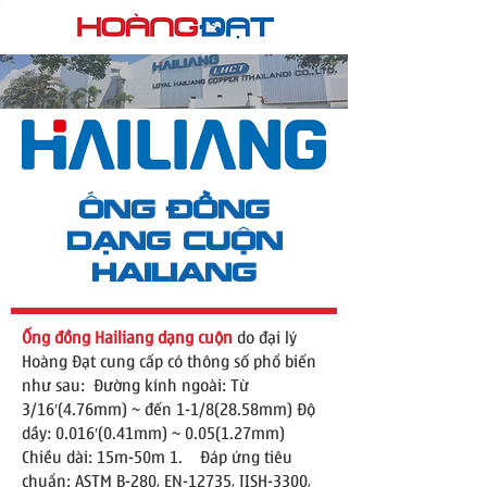
​Ống đồng
DẠNG CUỘN
HAILIANG
Ống đồng Hailiang dạng cuộn
do đại lý
Hoàng Đạt cung cấp có thông số phổ biến
như sau: ​ Đường kính ngoài: Từ
3/16′(4.76mm) ~ đến 1-1/8(28.58mm) Độ
dầy: 0.016′(0.41mm) ~ 0.05(1.27mm)
Chiều dài: 15m-50m 1. Đáp ứng tiêu
chuẩn: ASTM B-280, EN-12735, JISH-3300,