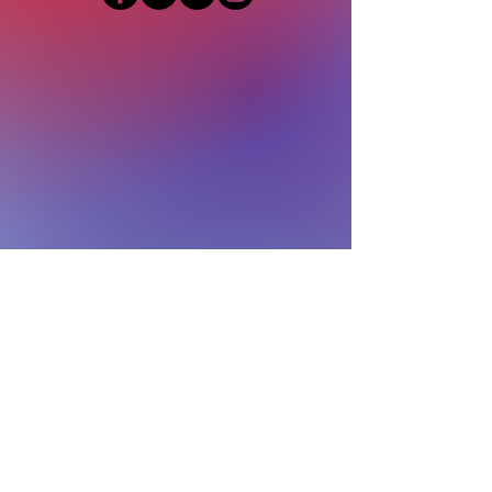
© 2025 Công ty cổ phần cơ điện
lạnh Hoàng Đạt.
Giấy phép ĐKKD:
0101610932
do
sở KHĐT Hà Nội cấp lần đầu ngày
19/01/2005
Địa chỉ: 75b Tôn Đức Thắng - Đống
Đa - Hà Nội