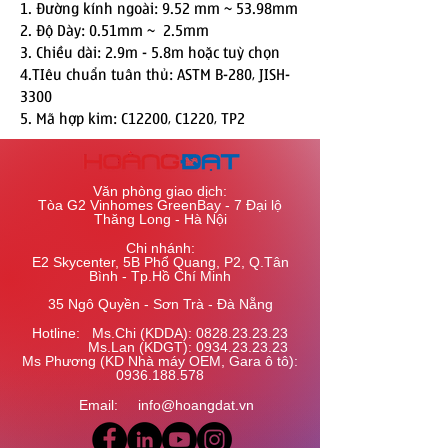
1. Đường kính ngoài: 9.52 mm ~ 53.98mm
2. Độ Dày: 0.51mm ~ 2.5mm
3. Chiều dài: 2.9m - 5.8m hoặc tuỳ chọn
4.TIêu chuẩn tuân thủ: ASTM B-280, JISH-
3300
5. Mã hợp kim: C12200, C1220, TP2
Văn phòng giao dịch:
Tòa G2 Vinhomes GreenBay - 7 Đại lộ
Thăng Long - Hà Nội
Chi nhánh:
E2 Skycenter, 5B Phổ Quang, P2, Q.Tân
Bình - Tp.Hồ Chí Minh
35 Ngô Quyền - Sơn Trà - Đà Nẵng
Hotline: Ms.Chi (KDDA):
0828.23.23.23
​ Ms.Lan (KDGT):
0934.23.23.23
Ms Phương (KD Nhà máy OEM, Gara ô tô):
0936.188.578
Email:
info@hoangdat.vn