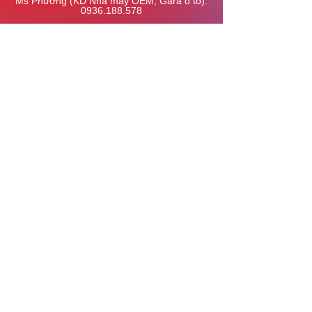
Ms Phương (KD Nhà máy OEM, Gara ô tô):
0936.188.578
Email:
info@hoangdat.vn
© 2025 Công ty cổ phần cơ điện