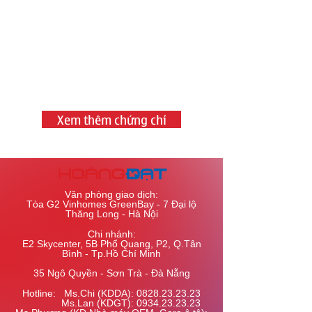
Xem thêm chứng chỉ
Văn phòng giao dịch:
Tòa G2 Vinhomes GreenBay - 7 Đại lộ
Thăng Long - Hà Nội
Chi nhánh:
E2 Skycenter, 5B Phổ Quang, P2, Q.Tân
Bình - Tp.Hồ Chí Minh
35 Ngô Quyền - Sơn Trà - Đà Nẵng
Hotline: Ms.Chi (KDDA):
0828.23.23.23
​ Ms.Lan (KDGT):
0934.23.23.23