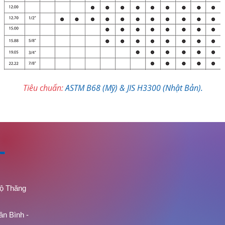
Tiêu chuẩn:
ASTM B68 (Mỹ) & JIS H3300 (Nhật Bản).
lộ Thăng
ân Bình -