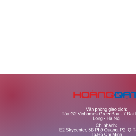
Văn phòng giao dịch:
Tòa G2 Vinhomes GreenBay - 7 Đại 
Long - Hà Nội
Chi nhánh:
E2 Skycenter, 5B Phổ Quang, P2, Q.T
Tp.Hồ Chí Minh