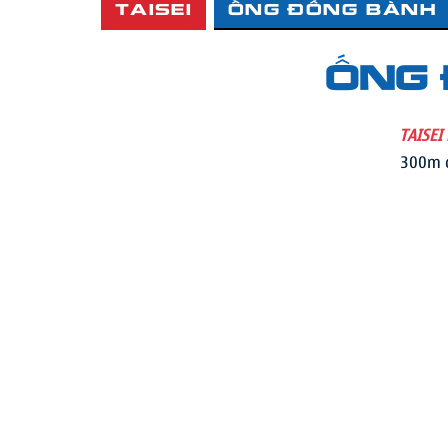
TAISEI
ỐNG ĐỒNG BÀNH
​Ống
TAISEI
300m đ