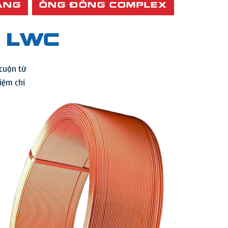
ẲNG
ỐNG ĐỒNG COMPLEX
I
(LWC)
 cuộn từ
iệm chi