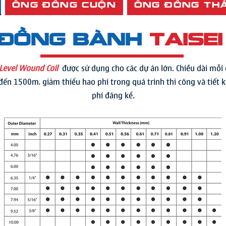
ỐNG ĐỒNG CUỘN
ỐNG ĐỒNG TH
 đồng bành
TAISE
 Level Wound Coil
được sử dụng cho các dự án lớn. Chiều dài mỗi
ến 1500m, giảm thiểu hao phí trong quá trình thi công và tiết k
phí đáng kể.